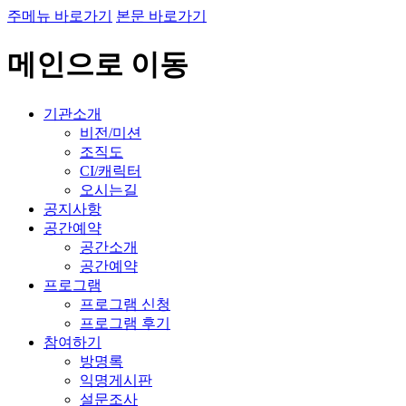
주메뉴 바로가기
본문 바로가기
메인으로 이동
기관소개
비전/미션
조직도
CI/캐릭터
오시는길
공지사항
공간예약
공간소개
공간예약
프로그램
프로그램 신청
프로그램 후기
참여하기
방명록
익명게시판
설문조사