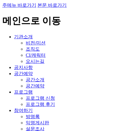
주메뉴 바로가기
본문 바로가기
메인으로 이동
기관소개
비전/미션
조직도
CI/캐릭터
오시는길
공지사항
공간예약
공간소개
공간예약
프로그램
프로그램 신청
프로그램 후기
참여하기
방명록
익명게시판
설문조사